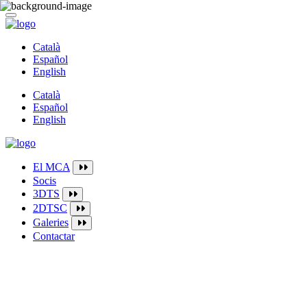
Català
Español
English
Català
Español
English
El MCA
Socis
3DTS
2DTSC
Galeries
Contactar