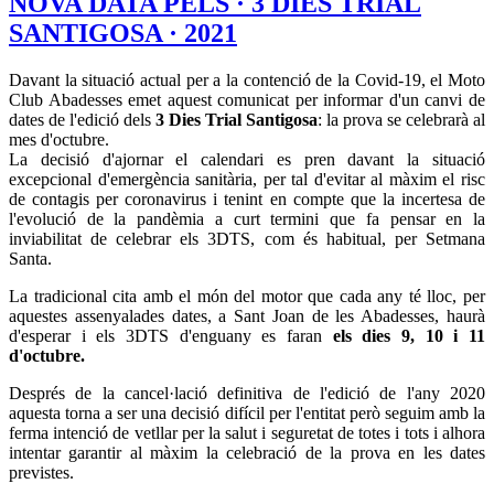
NOVA DATA PELS · 3 DIES TRIAL
SANTIGOSA · 2021
Davant la situació actual per a la contenció de la Covid-19, el Moto
Club Abadesses emet aquest comunicat per informar d'un canvi de
dates de l'edició dels
3 Dies Trial Santigosa
: la prova se celebrarà al
mes d'octubre.
La decisió d'ajornar el calendari es pren davant la situació
excepcional d'emergència sanitària, per tal d'evitar al màxim el risc
de contagis per coronavirus i tenint en compte que la incertesa de
l'evolució de la pandèmia a curt termini que fa pensar en la
inviabilitat de celebrar els 3DTS, com és habitual, per Setmana
Santa.
La tradicional cita amb el món del motor que cada any té lloc, per
aquestes assenyalades dates, a Sant Joan de les Abadesses, haurà
d'esperar i els 3DTS d'enguany es faran
els dies 9, 10 i 11
d'octubre.
Després de la cancel·lació definitiva de l'edició de l'any 2020
aquesta torna a ser una decisió difícil per l'entitat però seguim amb la
ferma intenció de vetllar per la salut i seguretat de totes i tots i alhora
intentar garantir al màxim la celebració de la prova en les dates
previstes.