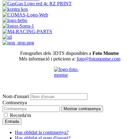
Fotografies dels 3DTS disponibles a
Foto Montse
Més informació i peticions a:
foto@fotomontse.com
Nom d'usuari
Contrasenya
Mostrar contrasenya
Recorda'm
Entrada
Has oblidat la contrasenya?
Has oblidat el nom d'usuari?