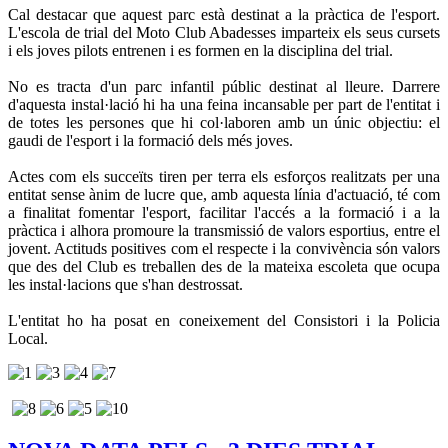
Cal destacar que aquest parc està destinat a la pràctica de l'esport.
L'escola de trial del Moto Club Abadesses imparteix els seus cursets
i els joves pilots entrenen i es formen en la disciplina del trial.
No es tracta d'un parc infantil públic destinat al lleure. Darrere
d'aquesta instal·lació hi ha una feina incansable per part de l'entitat i
de totes les persones que hi col·laboren amb un únic objectiu: el
gaudi de l'esport i la formació dels més joves.
Actes com els succeïts tiren per terra els esforços realitzats per una
entitat sense ànim de lucre que, amb aquesta línia d'actuació, té com
a finalitat fomentar l'esport, facilitar l'accés a la formació i a la
pràctica i alhora promoure la transmissió de valors esportius, entre el
jovent. Actituds positives com el respecte i la convivència són valors
que des del Club es treballen des de la mateixa escoleta que ocupa
les instal·lacions que s'han destrossat.
L'entitat ho ha posat en coneixement del Consistori i la Policia
Local.