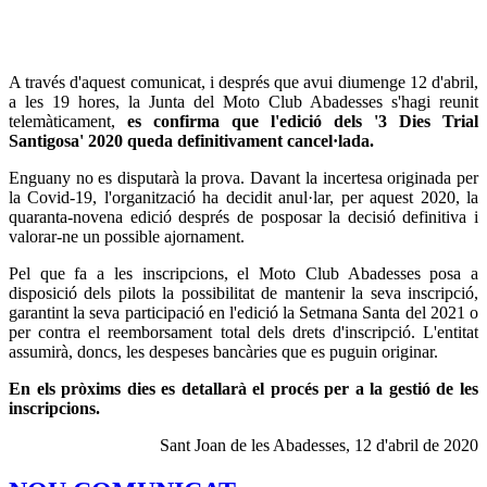
A través d'aquest comunicat, i després que avui diumenge 12 d'abril,
a les 19 hores, la Junta del Moto Club Abadesses s'hagi reunit
telemàticament,
es confirma que l'edició dels '3 Dies Trial
Santigosa' 2020 queda definitivament cancel·lada.
Enguany no es disputarà la prova. Davant la incertesa originada per
la Covid-19, l'organització ha decidit anul·lar, per aquest 2020, la
quaranta-novena edició després de posposar la decisió definitiva i
valorar-ne un possible ajornament.
Pel que fa a les inscripcions, el Moto Club Abadesses posa a
disposició dels pilots la possibilitat de mantenir la seva inscripció,
garantint la seva participació en l'edició la Setmana Santa del 2021 o
per contra el reemborsament total dels drets d'inscripció. L'entitat
assumirà, doncs, les despeses bancàries que es puguin originar.
En els pròxims dies es detallarà el procés per a la gestió de les
inscripcions.
Sant Joan de les Abadesses, 12 d'abril de 2020