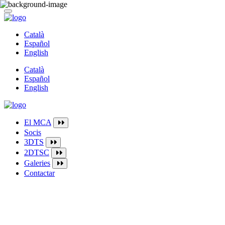
Català
Español
English
Català
Español
English
El MCA
Socis
3DTS
2DTSC
Galeries
Contactar