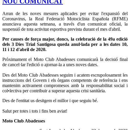
NOU COMUNICAT
Arran de les noves mesures aplicades per evitar l'expansió del
Coronavirus, la Real Federació Motociclista Española (RFME)
anunciava aquesta setmana, a través d'un comunicat oficial, la
suspensió de tota activitat esportiva prevista durant el mes d'abril.
Per causes de força major, doncs, la celebració de la 49a edició
dels 3 Dies Trial Santigosa queda anul·lada per a les dates 10,
11 i 12 d'abril de 2020.
Pròximament el Moto Club Abadesses comunicarà la decisió final
de cancel·lar l'edició o ajornar-la a unes noves dates.
Des del Moto Club Abadesses seguim i acatem escrupolosament les
instruccions del Govern i els òrgans competents de referència i ens
mantenim activament compromesos amb la responsabilitat social i
col•lectiva per contribuir a superar aquesta crisi sanitària.
Des de l'entitat us desitgem el millor i que seguiu bé.
Salut per totes i tots i fins ben aviat!
Moto Club Abadesses