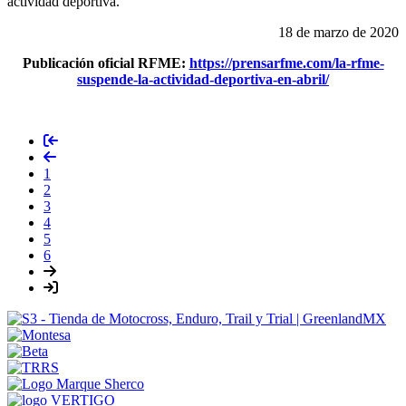
actividad deportiva.
18 de marzo de 2020
Publicación oficial RFME:
https://prensarfme.com/la-rfme-
suspende-la-actividad-deportiva-en-abril/
1
2
3
4
5
6