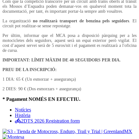
Com que la competició transcorre per un circuit amb trams oberts al trànsit
els Mossos d’Esquadra poden demanar-vos en qualsevol moment tota la
documentació, per tant, és important portar-la sempre amb vosaltres.
La organització
no realitzarà transport de benzina pels seguidors
. El
circuit pot realitzar-se sense repostatge.
Per últim, informar que el MCA posa a disposició pàrquing per a les
motocicletes dels seguidors, aquest serà un espai exterior però vigilat. El
cost d’aquest servei serà de 5 euros/nit i el pagament es realitzarà a l'oficina
de cursa.
IMPORTANT: LÍMIT MÀXIM DE 40 SEGUIDORS PER DIA.
PREU DE LA INSCRIPCIÓ:
1 DIA: 65 € (Un esmorzar + assegurança)
2 DIES: 90 € (Dos esmorzars + assegurança)
* Pagament NOMÉS EN EFECTIU.
Notícies
Història
2DTS 2026 Registration form