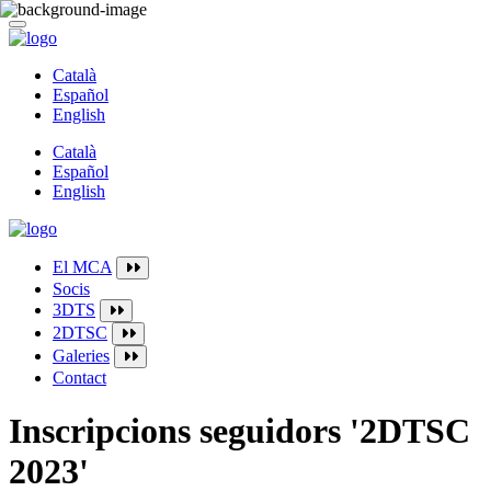
Català
Español
English
Català
Español
English
El MCA
Socis
3DTS
2DTSC
Galeries
Contact
Inscripcions seguidors '2DTSC
2023'