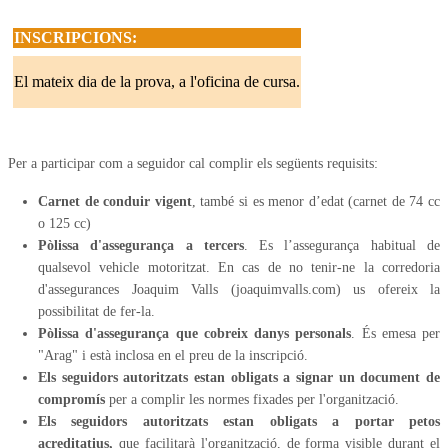
INSCRIPCIONS:
El mateix dia de la prova, a l'oficina de cursa.
Per a participar com a seguidor cal complir els següents requisits:
Carnet de conduir vigent
, també si es menor d’edat (carnet de 74 cc
o 125 cc)
Pòlissa d'assegurança a tercers
. Es l’assegurança habitual de
qualsevol vehicle motoritzat. En cas de no tenir-ne la corredoria
d'assegurances Joaquim Valls (joaquimvalls.com) us ofereix la
possibilitat de fer-la.
Pòlissa d'assegurança que cobreix danys personals
. És emesa per
"Arag" i està inclosa en el preu de la inscripció.
Els seguidors autoritzats estan obligats a signar un document de
compromís
per a complir les normes fixades per l'organització.
Els seguidors autoritzats estan obligats a portar petos
acreditatius,
que facilitarà l'organització, de forma visible durant el