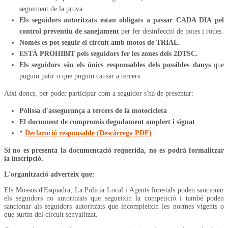
seguiment de la prova.
Els seguidors autoritzats estan obligats a passar CADA DIA pel
control preventiu de sanejament
per fer desinfecció de botes i rodes.
Només es pot seguir el circuit amb motos de TRIAL.
ESTÀ PROHIBIT pels seguidors fer les zones dels 2DTSC.
Els seguidors són els únics responsables dels possibles danys
que
puguin patir o que puguin causar a tercers.
Així doncs, per poder participar com a seguidor s'ha de presentar:
Pòlissa d'assegurança a tercers de la motocicleta
El document de compromís degudament omplert i signat
*
Declaració responsable (Descàrrega PDF)
Si no es presenta la documentació requerida, no es podrà formalitzar
la inscripció.
L'organització adverteix que:
Els Mossos d'Esquadra, La Policia Local i Agents forestals poden sancionar
els seguidors no autoritzats que segueixin la competició i també poden
sancionar als seguidors autoritzats que incompleixin les normes vigents o
que surtin del circuit senyalitzat.