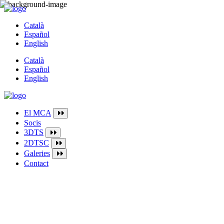
Català
Español
English
Català
Español
English
El MCA
Socis
3DTS
2DTSC
Galeries
Contact