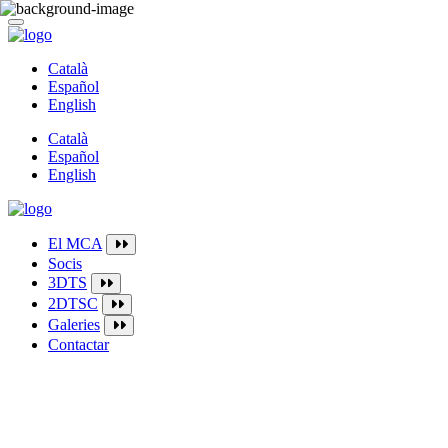
Català
Español
English
Català
Español
English
El MCA
Socis
3DTS
2DTSC
Galeries
Contactar