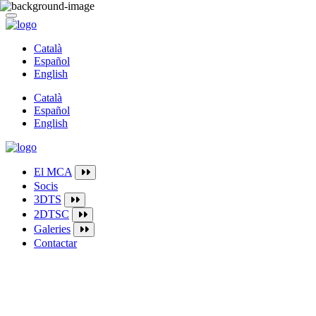
Català
Español
English
Català
Español
English
El MCA
Socis
3DTS
2DTSC
Galeries
Contactar