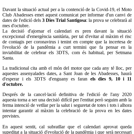
Davant la situació actual per a la contenció de la Covid-19, el Moto
Club Abadesses emet aquest comunicat per informar d'un canvi de
dates de l'edició dels
3 Dies Trial Santigosa
: la prova se celebrarà al
mes d'octubre.
La decisió d'ajornar el calendari es pren davant la situació
excepcional d'emergència sanitària, per tal d'evitar al màxim el risc
de contagis per coronavirus i tenint en compte que la incertesa de
l'evolució de la pandèmia a curt termini que fa pensar en la
inviabilitat de celebrar els 3DTS, com és habitual, per Setmana
Santa.
La tradicional cita amb el món del motor que cada any té lloc, per
aquestes assenyalades dates, a Sant Joan de les Abadesses, haurà
d'esperar i els 3DTS d'enguany es faran
els dies 9, 10 i 11
d'octubre.
Després de la cancel·lació definitiva de l'edició de l'any 2020
aquesta torna a ser una decisió difícil per l'entitat però seguim amb la
ferma intenció de vetllar per la salut i seguretat de totes i tots i alhora
intentar garantir al màxim la celebració de la prova en les dates
previstes.
En aquest sentit, cal subratllar que el calendari aprovat queda
supeditat a la situació d'evolució de la pandèmia i que serà necessari