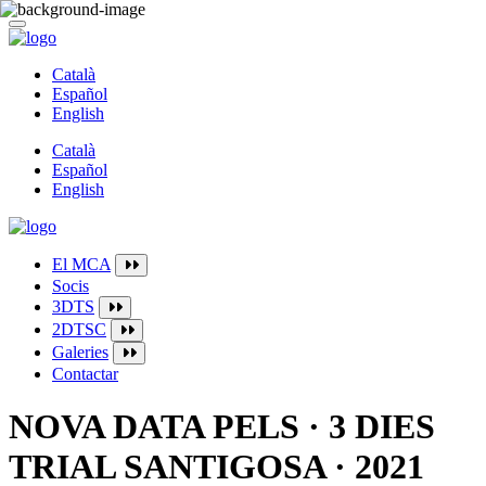
Català
Español
English
Català
Español
English
El MCA
Socis
3DTS
2DTSC
Galeries
Contactar
NOVA DATA PELS · 3 DIES
TRIAL SANTIGOSA · 2021